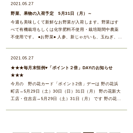
2021.05.27
野菜、果物の入荷予定 5月31日（月）～
今週も美味しくて新鮮なお野菜が入荷します。野菜はす
べて有機栽培もしくは化学肥料不使用・栽培期間中農薬
不使用です。 ●お野菜● 人参、新じゃがいも、玉ねぎ、ア
スパラ、ホワイトアスパラ、にんにく、黒にんにく、シ
イタケ、えのき […]
2021.05.27
★★★毎月末恒例♥「ポイント２倍」DAYのお知らせ
★★★
今月の 野の花カード「ポイント2倍」デーは 野の花浜
町店→5月29日（土）30日（日）31日（月） 野の花新大
工店・住吉店→5月29日（土）31日（月） です 野の花カ
ードのポイントが満杯になると、野の花全店で使える５
０ […]