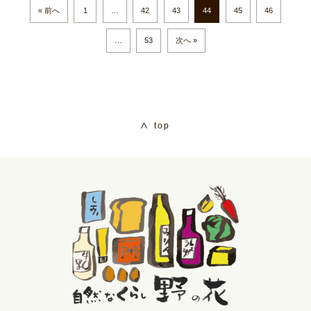
« 前へ
1
…
42
43
44
45
46
…
53
次へ »
top