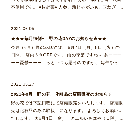
不使用です。 ●お野菜● 人参、新じゃがいも、玉ねぎ、ア
スパラ、ホワイトアスパラ、にんにく、黒にんにく、シ
イタケ、えのき […]
2021.06.05
★★★毎月恒例♥ 野の花DAYのお知らせ★★★
今月（6月）野の花DAYは、 6月7日（月）8日（火）の二
日間。 店内５％OFFです。 雨の季節ですね～ あーーー
ーー憂鬱ーーー っといつも思うのですが、 毎年やって
くる… 梅雨をどう楽しんだら… 結局 おうち時間 を楽
[…]
2021.05.27
2021年6月 野の花 化粧品の店頭販売のお知らせ
野の花では下記日程にて店頭販売をいたします。 店頭販
売は化粧品のみの取扱いになります。 よろしくお願いい
たします。 ★6月4日（金） アエルいさはや（１階）
10時から17時まで。 ★6月15日（火） Aコープ西諫早
[…]