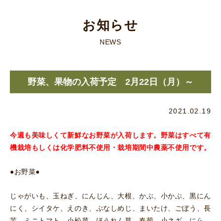
お知らせ
NEWS
野菜、果物の入荷予定 2月22日（月）～
2021.02.19
今週も美味しくて新鮮なお野菜が入荷します。
野菜はすべて有
機栽培もしくは化学肥料不使用・栽培期間中農薬不使用です。
●お野菜●
じゃがいも、玉ねぎ、にんじん、大根、かぶ、小かぶ、黒にん
にく、シイタケ、えのき、ぶなしめじ、まいたけ、ごぼう、長
芋、ミニトマト、小松菜、ほうれん草、春菊、小ネギ、にら、