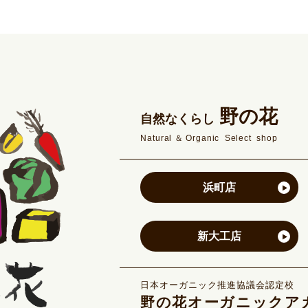
野の花
自然なくらし
Natural＆Organic Select shop
浜町店
新大工店
日本オーガニック推進協議会認定校
野の花オーガニックア