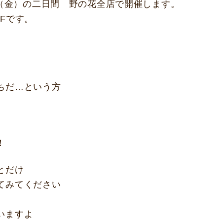
日（金）の二日間 野の花全店で開催します。
Fです。
ちだ…という方
！
とだけ
てみてください
いますよ