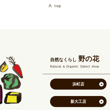
top
野の花
自然なくらし
Natural＆Organic Select shop
浜町店
新大工店