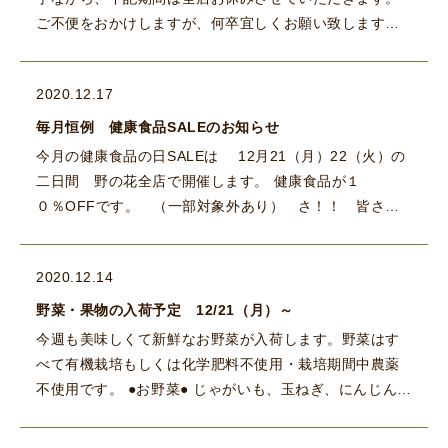
ご不便をおかけしますが、何卒宜しくお願い致します。
お休み期間：2020年12月31日（木）から2021年1月４日
（ […]
2020.12.17
毎月恒例 健康食品SALEのお知らせ
今月の健康食品の日SALEは 12月21（月）22（火）の
二日間 野の花全店で開催します。 健康食品が１
０％OFFです。 （一部対象外あり） さ！！ 皆さ
ん！！ 本格的に戦え […]
2020.12.14
野菜・果物の入荷予定 12/21（月）～
今週も美味しくて新鮮なお野菜が入荷します。野菜はす
べて有機栽培もしくは化学肥料不使用・栽培期間中農薬
不使用です。 ●お野菜● じゃがいも、玉ねぎ、にんじん、
大根、里芋、つくね芋、白かぶ、赤かぶ、かぼちゃ、に
んにく、黒にん […]