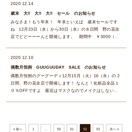
2020.12.14
歳末 大‼ 大‼ 大‼ セール のお知らせ
みなさま！もう年末！ 年末といえば 歳末セールです
ね 12月23日（水）から30日（水）の８日間 野の花全
店でどどーーーんと開催します。 期間中 ￥3000（税
抜） […]
2020.12.10
偶数月恒例 GUUGUUDAY SALE のお知らせ
偶数月恒例のグーグーディ12月15月（火）16（水）の 2
日間、野の花全店で開催します！ なんと！化粧品全品１
０％OFFですよ 最近はマスクなのでメイクはしない方
増えてますが… スキンケアはし […]
« 前へ
1
…
50
51
52
53
次へ »