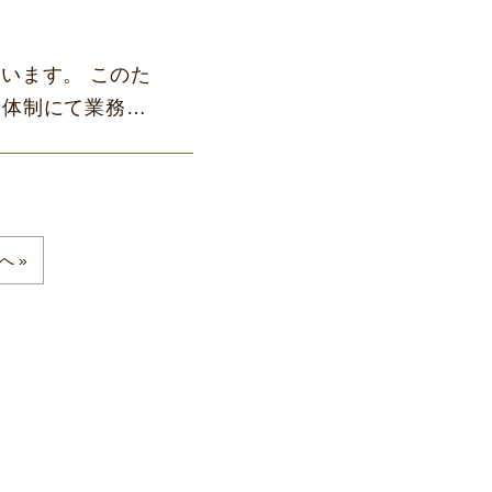
ざいます。 このた
新体制にて業務を
へ »