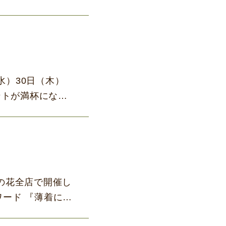
水）30日（木）
ントが満杯になる
野の花全店で開催し
ワード 『薄着にな