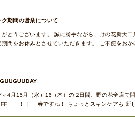
ーク期間の営業について
りがとうございます。 誠に勝手ながら、野の花新大工
記期間をお休みとさせていただきます。 ご不便をおか
ます。 野の花 浜町店 ➡休まず営業いたしま […]
GUUGUUDAY
ィ4月15月（水）16（木）の 2日間、野の花全店で
FF ！！！ 春ですね！ ちょっとスキンケアも 新
に向けて 美肌を手にいれる！ オリ […]