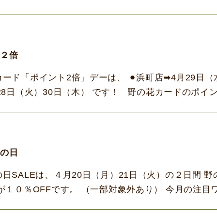
 […]
ト２倍
ード「ポイント2倍」デーは、 ⚫︎浜町店➡4月29日（
月28日（火）30日（木） です！ 野の花カードのポイ
使える５００円券 […]
品の日
日SALEは、４月20日（月）21日（火）の２日間 
が１０％OFFです。 （一部対象外あり） 今月の注目
る！！』 です