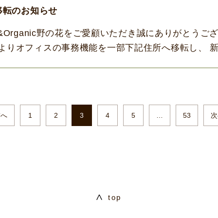
移転のお知らせ
al&Organic野の花をご愛顧いただき誠にありがとうご
1日よりオフィスの事務機能を一部下記住所へ移転し、 
りました。 今後と […]
前へ
1
2
3
4
5
…
53
次
top